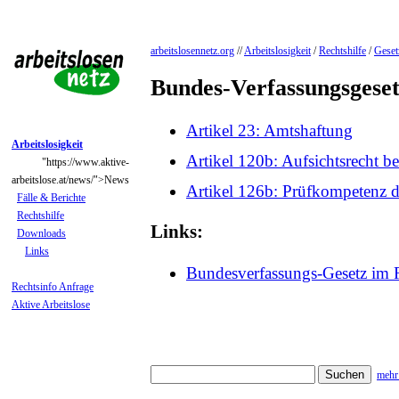
arbeitslosennetz.org
//
Arbeitslosigkeit
/
Rechtshilfe
/
Geset
Bundes-Verfassungsgese
Artikel 23: Amtshaftung
Arbeitslosigkeit
Artikel 120b: Aufsichtsrecht b
"https://www.aktive-
arbeitslose.at/news/">News
Artikel 126b: Prüfkompetenz 
Fälle & Berichte
Rechtshilfe
Links:
Downloads
Links
Bundesverfassungs-Gesetz im 
Rechtsinfo Anfrage
Aktive Arbeitslose
mehr